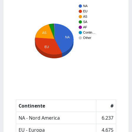
NA
EU
AS
SA
AF
Contin…
AS
NA
Other
EU
Continente
#
NA - Nord America
6.237
EU - Europa
4.675