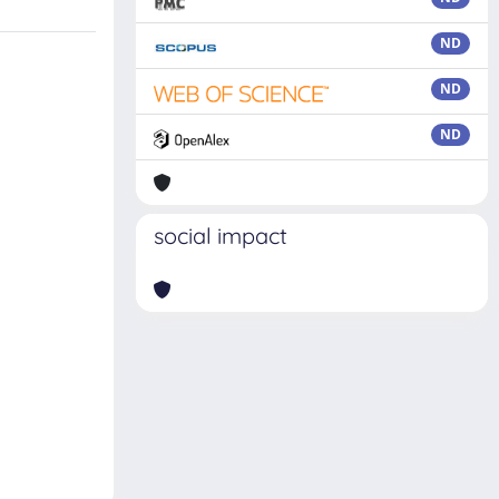
ND
ND
ND
social impact