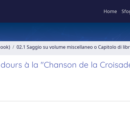
Home
Sfo
book)
02.1 Saggio su volume miscellaneo o Capitolo di lib
dours à la "Chanson de la Croisad