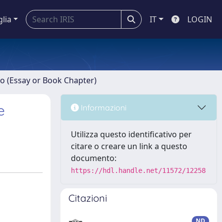
glia
IT
LOGIN
ro (Essay or Book Chapter)
e
Informazioni
Utilizza questo identificativo per
citare o creare un link a questo
documento:
https://hdl.handle.net/11572/12258
Citazioni
ND