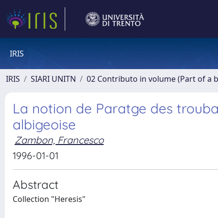
IRIS
IRIS
SIARI UNITN
02 Contributo in volume (Part of a 
La notion de Paratge des trouba
albigeoise
Zambon, Francesco
1996-01-01
Abstract
Collection "Heresis"