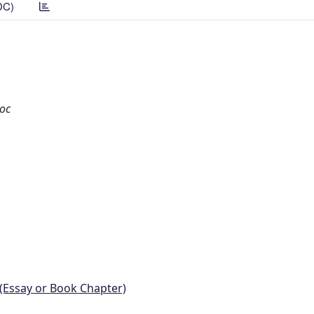
DC)
doc
 (Essay or Book Chapter)