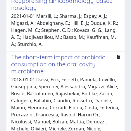
Reappraising clinicopathology-based
nosology
2021-01-01 Marsili, L.; Sharma, J.; Espay, A. J.;
Migazzi, A.; Abdelghany, E.; Hill, E. J.; Duque, K. R.;
Hagen, M. C.; Stephen, C. D.; Kovacs, G. G.; Lang,
A. E.; Hadjivassiliou, M.; Basso, M.; Kauffman, M.
A.; Sturchio, A.
The short-term impact of probiotic
consumption on the oral cavity
microbiome
2018-01-01 Dassi, Erik; Ferretti, Pamela; Covello,
Giuseppina; Speccher, Alessandra; Migazzi, Alice;
Bosco, Bartolomeo; Rajashekar, Bodike; Zarbo,
Calogero; Ballabio, Claudio; Rossetto, Daniele;
Maino, Eleonora; Corradi, Eloina; Costa, Federica;
Precazzini, Francesca; Rashid, Harun Or;
Nicolussi, Manuel; Bolzan, Mattia; Demozzi,
Michele; Olivieri, Michele; Zordan, Nicole;