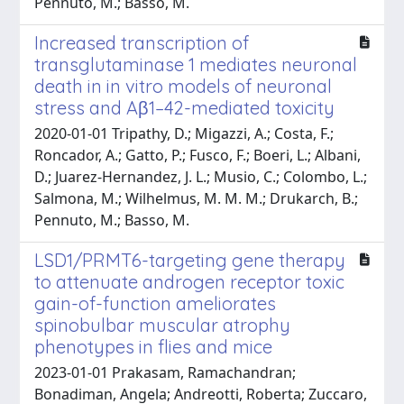
Pennuto, M.; Basso, M.
Increased transcription of
transglutaminase 1 mediates neuronal
death in in vitro models of neuronal
stress and Aβ1–42-mediated toxicity
2020-01-01 Tripathy, D.; Migazzi, A.; Costa, F.;
Roncador, A.; Gatto, P.; Fusco, F.; Boeri, L.; Albani,
D.; Juarez-Hernandez, J. L.; Musio, C.; Colombo, L.;
Salmona, M.; Wilhelmus, M. M. M.; Drukarch, B.;
Pennuto, M.; Basso, M.
LSD1/PRMT6-targeting gene therapy
to attenuate androgen receptor toxic
gain-of-function ameliorates
spinobulbar muscular atrophy
phenotypes in flies and mice
2023-01-01 Prakasam, Ramachandran;
Bonadiman, Angela; Andreotti, Roberta; Zuccaro,