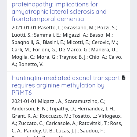
proteinopathy: implications for
amyotrophic lateral sclerosis and
frontotemporal dementia
2021-01-01 Pasetto, L.; Grassano, M.; Pozzi, S.;
Luotti, S.; Sammali, E.; Migazzi, A.; Basso, M.;
Spagnolli, G.; Biasini, E.; Micotti, E.; Cerovic, M.;
Carli, M.; Forloni, G.; De Marco, G.; Manera, U.;
Moglia, C.; Mora, G.; Traynor, B. J.; Chio, A.; Calvo,
A.; Bonetto, V.
Huntingtin-mediated axonal transport
requires arginine methylation by
PRMT6
2021-01-01 Migazzi, A.; Scaramuzzino, C.;
Anderson, E. N.; Tripathy, D.; Hernandez, I. H.;
Grant, R. A.; Roccuzzo, M.; Tosatto, L.; Virlogeux,
A.; Zuccato, C.; Caricasole, A.; Ratovitski, T.; Ross,
C. A.; Pandey, U. B.; Lucas, J. J.; Saudou, F.;