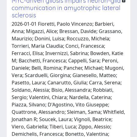
MYC-driven gliosis impairs neuron-glia
communication in amyotrophic lateral
sclerosis
2026-01-01 Fioretti, Paolo Vincenzo; Barbieri,
Anna; Migazzi, Alice; Bressan, Davide; Grassano,
Maurizio; Donini, Luisa; Roccuzzo, Michela;
Torrieri, Maria Claudia; Conci, Francesca;
Ferracci, Elisa; Invernizzi, Sabrina; Bowden, Katie
M; Bacchetti, Francesca; Cappelli, Sara; Peroni,
Daniele; Belli, Romina; Pancher, Michael; Mugoni,
Vera; Scarduelli, Giorgina; Gianesello, Matteo;
Pasetto, Laura; Canarutto, Giulia; Carra, Serena;
Soldano, Alessia; Bisio, Alessandra; Robbiati,
Sergio; Valentini, Chiara; Nardella, Caterina;
Piazza, Silvano; D'Agostino, Vito Giuseppe;
Quattrone, Alessandro; Sleiman, Sama; Whitfield,
Jonathan R; Soucek, Laura; Vignoli, Beatrice;
Viero, Gabriella; Tiberi, Luca; Zippo, Alessio;
Demichelis, Francesca; Bonetto, Valentina;