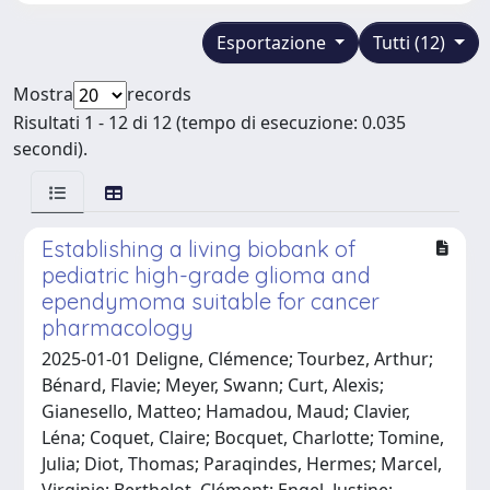
Esportazione
Tutti (12)
Mostra
records
Risultati 1 - 12 di 12 (tempo di esecuzione: 0.035
secondi).
Establishing a living biobank of
pediatric high-grade glioma and
ependymoma suitable for cancer
pharmacology
2025-01-01 Deligne, Clémence; Tourbez, Arthur;
Bénard, Flavie; Meyer, Swann; Curt, Alexis;
Gianesello, Matteo; Hamadou, Maud; Clavier,
Léna; Coquet, Claire; Bocquet, Charlotte; Tomine,
Julia; Diot, Thomas; Paraqindes, Hermes; Marcel,
Virginie; Berthelot, Clément; Engel, Justine;