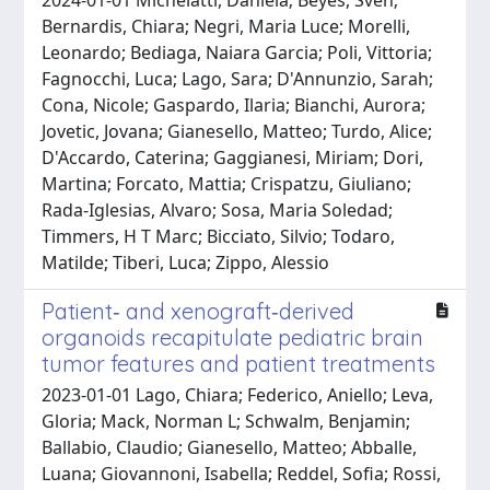
Bernardis, Chiara; Negri, Maria Luce; Morelli,
Leonardo; Bediaga, Naiara Garcia; Poli, Vittoria;
Fagnocchi, Luca; Lago, Sara; D'Annunzio, Sarah;
Cona, Nicole; Gaspardo, Ilaria; Bianchi, Aurora;
Jovetic, Jovana; Gianesello, Matteo; Turdo, Alice;
D'Accardo, Caterina; Gaggianesi, Miriam; Dori,
Martina; Forcato, Mattia; Crispatzu, Giuliano;
Rada-Iglesias, Alvaro; Sosa, Maria Soledad;
Timmers, H T Marc; Bicciato, Silvio; Todaro,
Matilde; Tiberi, Luca; Zippo, Alessio
Patient‐ and xenograft‐derived
organoids recapitulate pediatric brain
tumor features and patient treatments
2023-01-01 Lago, Chiara; Federico, Aniello; Leva,
Gloria; Mack, Norman L; Schwalm, Benjamin;
Ballabio, Claudio; Gianesello, Matteo; Abballe,
Luana; Giovannoni, Isabella; Reddel, Sofia; Rossi,