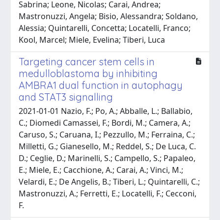
Sabrina; Leone, Nicolas; Carai, Andrea;
Mastronuzzi, Angela; Bisio, Alessandra; Soldano,
Alessia; Quintarelli, Concetta; Locatelli, Franco;
Kool, Marcel; Miele, Evelina; Tiberi, Luca
Targeting cancer stem cells in
medulloblastoma by inhibiting
AMBRA1 dual function in autophagy
and STAT3 signalling
2021-01-01 Nazio, F.; Po, A.; Abballe, L.; Ballabio,
C.; Diomedi Camassei, F.; Bordi, M.; Camera, A.;
Caruso, S.; Caruana, I.; Pezzullo, M.; Ferraina, C.;
Milletti, G.; Gianesello, M.; Reddel, S.; De Luca, C.
D.; Ceglie, D.; Marinelli, S.; Campello, S.; Papaleo,
E.; Miele, E.; Cacchione, A.; Carai, A.; Vinci, M.;
Velardi, E.; De Angelis, B.; Tiberi, L.; Quintarelli, C.;
Mastronuzzi, A.; Ferretti, E.; Locatelli, F.; Cecconi,
F.