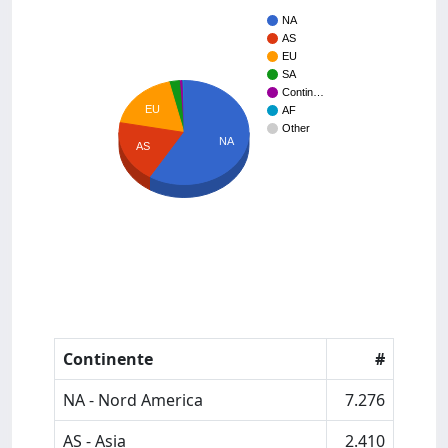
NA
AS
EU
SA
Contin…
EU
AF
Other
NA
AS
Continente
#
NA - Nord America
7.276
AS - Asia
2.410