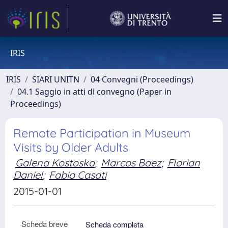
IRIS
IRIS
SIARI UNITN
04 Convegni (Proceedings)
04.1 Saggio in atti di convegno (Paper in
Proceedings)
Remote Participation in Museum
Visits by Older Adults
Galena Kostoska
;
Marcos Baez
;
Florian
Daniel
;
Fabio Casati
2015-01-01
Scheda breve
Scheda completa