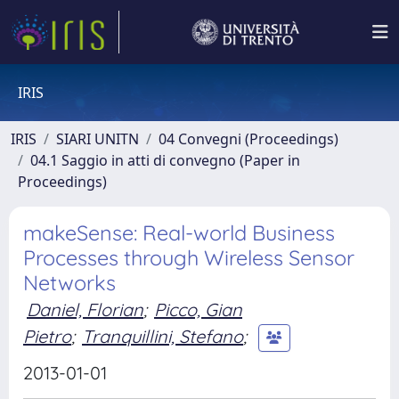
IRIS
IRIS
SIARI UNITN
04 Convegni (Proceedings)
04.1 Saggio in atti di convegno (Paper in
Proceedings)
makeSense: Real-world Business
Processes through Wireless Sensor
Networks
Daniel, Florian
;
Picco, Gian
Pietro
;
Tranquillini, Stefano
;
2013-01-01