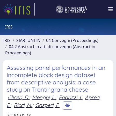
IRIS
IRIS
SIARI UNITN
04 Convegni (Proceedings)
04.2 Abstract in atti di convegno (Abstract in
Proceedings)
Assessing panel performances in an
incomplete block design dataset
from descriptive analysis: a case
study on Trentingrana cheese
Cliceri, D.
;
Menghi, L.
;
Endrizzi, I.
;
Aprea,
E.
;
Ricci, M.
;
Gasperi, F.
2020-01-01