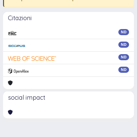
Citazioni
ND
ND
ND
ND
social impact