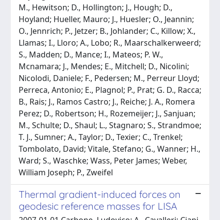
M., Hewitson; D., Hollington; J., Hough; D.,
Hoyland; Hueller, Mauro; J., Huesler; O., Jeannin;
O., Jennrich; P., Jetzer; B., Johlander; C., Killow; X.,
Llamas; I., Lloro; A., Lobo; R., Maarschalkerweerd;
S., Madden; D., Mance; I., Mateos; P. W.,
Mcnamara; J., Mendes; E., Mitchell; D., Nicolini;
Nicolodi, Daniele; F., Pedersen; M., Perreur Lloyd;
Perreca, Antonio; E., Plagnol; P., Prat; G. D., Racca;
B., Rais; J., Ramos Castro; J., Reiche; J. A., Romera
Perez; D., Robertson; H., Rozemeijer; J., Sanjuan;
M., Schulte; D., Shaul; L., Stagnaro; S., Strandmoe;
T. J., Sumner; A., Taylor; D., Texier; C., Trenkel;
Tombolato, David; Vitale, Stefano; G., Wanner; H.,
Ward; S., Waschke; Wass, Peter James; Weber,
William Joseph; P., Zweifel
Thermal gradient-induced forces on
geodesic reference masses for LISA
2007-01-01 Carbone, Ludovico; A., Cavalleri; Ciani,