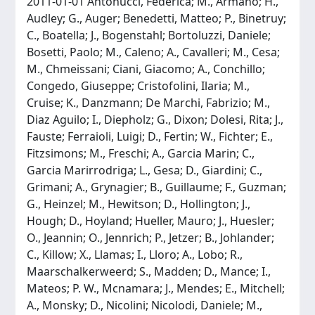
2011-01-01 Antonucci, Federica; M., Armano; H.,
Audley; G., Auger; Benedetti, Matteo; P., Binetruy;
C., Boatella; J., Bogenstahl; Bortoluzzi, Daniele;
Bosetti, Paolo; M., Caleno; A., Cavalleri; M., Cesa;
M., Chmeissani; Ciani, Giacomo; A., Conchillo;
Congedo, Giuseppe; Cristofolini, Ilaria; M.,
Cruise; K., Danzmann; De Marchi, Fabrizio; M.,
Diaz Aguilo; I., Diepholz; G., Dixon; Dolesi, Rita; J.,
Fauste; Ferraioli, Luigi; D., Fertin; W., Fichter; E.,
Fitzsimons; M., Freschi; A., Garcia Marin; C.,
Garcia Marirrodriga; L., Gesa; D., Giardini; C.,
Grimani; A., Grynagier; B., Guillaume; F., Guzman;
G., Heinzel; M., Hewitson; D., Hollington; J.,
Hough; D., Hoyland; Hueller, Mauro; J., Huesler;
O., Jeannin; O., Jennrich; P., Jetzer; B., Johlander;
C., Killow; X., Llamas; I., Lloro; A., Lobo; R.,
Maarschalkerweerd; S., Madden; D., Mance; I.,
Mateos; P. W., Mcnamara; J., Mendes; E., Mitchell;
A., Monsky; D., Nicolini; Nicolodi, Daniele; M.,