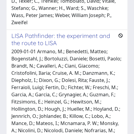
D., Texier; C., Trenkel; Tombolato, David; Vitale,
Stefano; G., Wanner; H., Ward; S., Waschke;
Wass, Peter James; Weber, William Joseph; P.,
Zweifel
LISA Pathfinder: the experiment and
the route to LISA
2009-01-01 Armano, M.; Benedetti, Matteo;
Bogenstahl, J.; Bortoluzzi, Daniele; Bosetti, Paolo;
Brandt, N.; Cavalleri, A.; Ciani, Giacomo;
Cristofolini, Ilaria; Cruise, A. M.; Danzmann, K.;
Diepholz, I.; Dixon, G.; Dolesi, Rita; Fauste, J.;
Ferraioli, Luigi; Fertin, D.; Fichter, W.; Freschi, M.;
Garcia, A.; Garcia, C.; Grynagier, A.; Guzman, F.;
Fitzsimons, E.; Heinzel, G.; Hewitson, M.;
Hollington, D.; Hough, J.; Hueller, M.; Hoyland, D.;
Jennrich, O.; Johlander, B.; Killow, C.; Lobo, A.;
Mance, D.; Mateos, I.; Mcnamara, P. W.; Monsky,
A.; Nicolini, D.; Nicolodi, Daniele; Nofrarias, M.;