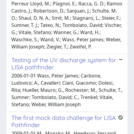
Perreur Lloyd, M.; Plagnol, E.; Racca, G. D.; Ramos
Castro, J.; Robertson, D.; Sanjuan, J.; Schulte, M.
O.; Shaul, D. N. A.; Smit, M.; Stagnaro, L.; Steier, F.;
Sumner, T. J.; Tateo, N.; Tombolato, David; Vischer,
G.; Vitale, Stefano; Wanner, G.; Ward, H.;
Waschke, S.; Wand, V.; Wass, Peter James; Weber,
William Joseph; Ziegler, T.; Zweifel, P.
Testing of the UV discharge system for
LISA pathfinder
2006-01-01 Wass, Peter James; Carbone,
Ludovico; A., Cavalleri; Ciani, Giacomo; Dolesi,
Rita; Hueller, Mauro; G., Rochester; M., Schulte; T.,
Sumner; Tombolato, David; C., Trenkel; Vitale,
Stefano; Weber, William Joseph
The first mock data challenge for LISA
Pathfinder
2009-01-01 M., Monsky; M., Hewitson; Ferraioli,