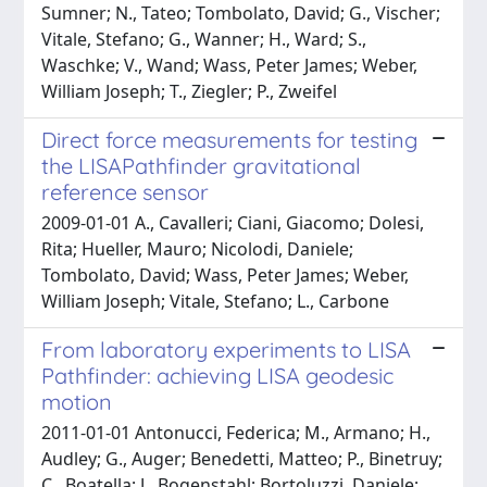
Sumner; N., Tateo; Tombolato, David; G., Vischer;
Vitale, Stefano; G., Wanner; H., Ward; S.,
Waschke; V., Wand; Wass, Peter James; Weber,
William Joseph; T., Ziegler; P., Zweifel
Direct force measurements for testing
the LISAPathfinder gravitational
reference sensor
2009-01-01 A., Cavalleri; Ciani, Giacomo; Dolesi,
Rita; Hueller, Mauro; Nicolodi, Daniele;
Tombolato, David; Wass, Peter James; Weber,
William Joseph; Vitale, Stefano; L., Carbone
From laboratory experiments to LISA
Pathfinder: achieving LISA geodesic
motion
2011-01-01 Antonucci, Federica; M., Armano; H.,
Audley; G., Auger; Benedetti, Matteo; P., Binetruy;
C., Boatella; J., Bogenstahl; Bortoluzzi, Daniele;