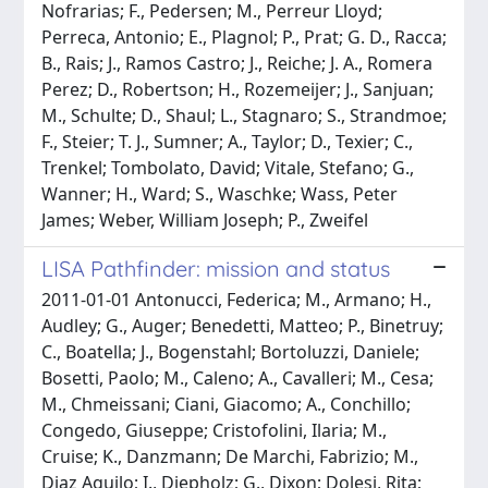
Nofrarias; F., Pedersen; M., Perreur Lloyd;
Perreca, Antonio; E., Plagnol; P., Prat; G. D., Racca;
B., Rais; J., Ramos Castro; J., Reiche; J. A., Romera
Perez; D., Robertson; H., Rozemeijer; J., Sanjuan;
M., Schulte; D., Shaul; L., Stagnaro; S., Strandmoe;
F., Steier; T. J., Sumner; A., Taylor; D., Texier; C.,
Trenkel; Tombolato, David; Vitale, Stefano; G.,
Wanner; H., Ward; S., Waschke; Wass, Peter
James; Weber, William Joseph; P., Zweifel
LISA Pathfinder: mission and status
2011-01-01 Antonucci, Federica; M., Armano; H.,
Audley; G., Auger; Benedetti, Matteo; P., Binetruy;
C., Boatella; J., Bogenstahl; Bortoluzzi, Daniele;
Bosetti, Paolo; M., Caleno; A., Cavalleri; M., Cesa;
M., Chmeissani; Ciani, Giacomo; A., Conchillo;
Congedo, Giuseppe; Cristofolini, Ilaria; M.,
Cruise; K., Danzmann; De Marchi, Fabrizio; M.,
Diaz Aguilo; I., Diepholz; G., Dixon; Dolesi, Rita;