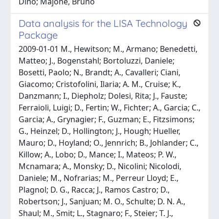
Dino; Majone, Bruno
Data analysis for the LISA Technology
Package
2009-01-01 M., Hewitson; M., Armano; Benedetti,
Matteo; J., Bogenstahl; Bortoluzzi, Daniele;
Bosetti, Paolo; N., Brandt; A., Cavalleri; Ciani,
Giacomo; Cristofolini, Ilaria; A. M., Cruise; K.,
Danzmann; I., Diepholz; Dolesi, Rita; J., Fauste;
Ferraioli, Luigi; D., Fertin; W., Fichter; A., Garcia; C.,
Garcia; A., Grynagier; F., Guzman; E., Fitzsimons;
G., Heinzel; D., Hollington; J., Hough; Hueller,
Mauro; D., Hoyland; O., Jennrich; B., Johlander; C.,
Killow; A., Lobo; D., Mance; I., Mateos; P. W.,
Mcnamara; A., Monsky; D., Nicolini; Nicolodi,
Daniele; M., Nofrarias; M., Perreur Lloyd; E.,
Plagnol; D. G., Racca; J., Ramos Castro; D.,
Robertson; J., Sanjuan; M. O., Schulte; D. N. A.,
Shaul; M., Smit; L., Stagnaro; F., Steier; T. J.,