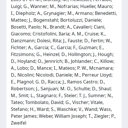
Luigi; G., Wanner; M., Nofrarias; Hueller, Mauro;
I., Diepholz; A., Grynagier; M., Armano; Benedetti,
Matteo; J., Bogenstahl; Bortoluzzi, Daniele;
Bosetti, Paolo; N., Brandt; A., Cavalleri; Ciani,
Giacomo; Cristofolini, Ilaria; A. M., Cruise; K.,
Danzmann; Dolesi, Rita; J., Fauste; D., Fertin; W.,
Fichter; A., Garcia; C., Garcia; F., Guzman; E.,
Fitzsimons; G., Heinzel; D., Hollington; J., Hough;
D., Hoyland; O., Jennrich; B., Johlander; C., Killow;
A., Lobo; D., Mance; I., Mateos; P. W., Mcnamara;
D., Nicolini; Nicolodi, Daniele; M., Perreur Lloyd;
E., Plagnol; G. D., Racca; J., Ramos Castro; D.,
Robertson; J., Sanjuan; M. O., Schulte; D., Shaul;
M., Smit; L., Stagnaro; F., Steier; T. J., Sumner; N.,
Tateo; Tombolato, David; G., Vischer; Vitale,
Stefano; H., Ward; S., Waschke; V., Wand; Wass,
Peter James; Weber, William Joseph; T., Ziegler; P.,
Zweifel