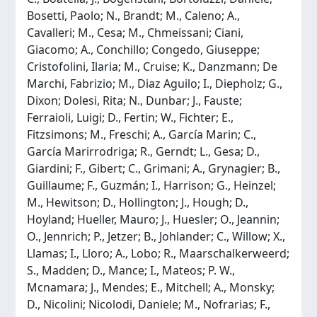
Bosetti, Paolo; N., Brandt; M., Caleno; A.,
Cavalleri; M., Cesa; M., Chmeissani; Ciani,
Giacomo; A., Conchillo; Congedo, Giuseppe;
Cristofolini, Ilaria; M., Cruise; K., Danzmann; De
Marchi, Fabrizio; M., Diaz Aguilo; I., Diepholz; G.,
Dixon; Dolesi, Rita; N., Dunbar; J., Fauste;
Ferraioli, Luigi; D., Fertin; W., Fichter; E.,
Fitzsimons; M., Freschi; A., García Marin; C.,
García Marirrodriga; R., Gerndt; L., Gesa; D.,
Giardini; F., Gibert; C., Grimani; A., Grynagier; B.,
Guillaume; F., Guzmán; I., Harrison; G., Heinzel;
M., Hewitson; D., Hollington; J., Hough; D.,
Hoyland; Hueller, Mauro; J., Huesler; O., Jeannin;
O., Jennrich; P., Jetzer; B., Johlander; C., Willow; X.,
Llamas; I., Lloro; A., Lobo; R., Maarschalkerweerd;
S., Madden; D., Mance; I., Mateos; P. W.,
Mcnamara; J., Mendes; E., Mitchell; A., Monsky;
D., Nicolini; Nicolodi, Daniele; M., Nofrarias; F.,