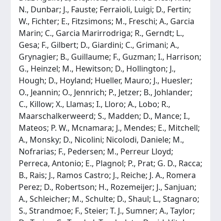
N., Dunbar; J., Fauste; Ferraioli, Luigi; D., Fertin;
W., Fichter; E., Fitzsimons; M., Freschi; A., Garcia
Marin; C., Garcia Marirrodriga; R., Gerndt; L.,
Gesa; F., Gilbert; D., Giardini; C., Grimani; A.,
Grynagier; B., Guillaume; F., Guzman; I., Harrison;
G., Heinzel; M., Hewitson; D., Hollington; J.,
Hough; D., Hoyland; Hueller, Mauro; J., Huesler;
O., Jeannin; O., Jennrich; P., Jetzer; B., Johlander;
C., Killow; X., Llamas; I., Lloro; A., Lobo; R.,
Maarschalkerweerd; S., Madden; D., Mance; I.,
Mateos; P. W., Mcnamara; J., Mendes; E., Mitchell;
A., Monsky; D., Nicolini; Nicolodi, Daniele; M.,
Nofrarias; F., Pedersen; M., Perreur Lloyd;
Perreca, Antonio; E., Plagnol; P., Prat; G. D., Racca;
B., Rais; J., Ramos Castro; J., Reiche; J. A., Romera
Perez; D., Robertson; H., Rozemeijer; J., Sanjuan;
A., Schleicher; M., Schulte; D., Shaul; L., Stagnaro;
S., Strandmoe; F., Steier; T. J., Sumner; A., Taylor;