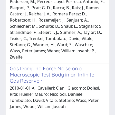
Pedersen; M., Perreur Lloyd; Perreca, Antonio; E.,
Plagnol; P., Prat; G. D., Racca; B., Rais; J., Ramos
Castro; J., Reiche; J. A., Romera Perez; D.,
Robertson; H., Rozemeijer; J., Sanjuan; A.,
Schleicher; M., Schulte; D., Shaul; L., Stagnaro; S.,
Strandmoe; F., Steier; T. J., Sumner; A., Taylor; D.,
Texier; C., Trenkel; Tombolato, David; Vitale,
Stefano; G., Wanner; H., Ward; S., Waschke;
Wass, Peter James; Weber, William Joseph; P.,
Zweifel
Gas Damping Force Noise on a
Macroscopic Test Body in an Infinite
Gas Reservoir
2010-01-01 A., Cavalleri; Ciani, Giacomo; Dolesi,
Rita; Hueller, Mauro; Nicolodi, Daniele;
Tombolato, David; Vitale, Stefano; Wass, Peter
James; Weber, William Joseph