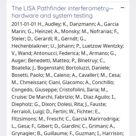
The LISA Pathfinder interferometry—
hardware and system testing
2011-01-01 H., Audley; K., Danzmann; A., Garcia
Marin; G., Heinzel; A., Monsky; M., Nofrarias; F.,
Steier; D., Gerardi; R., Gerndt; G.,
Hechenblaikner; U., Johann; P., Luetzow Wentzky;
V., Wand; Antonucci, Federica; M., Armano; G.,
Auger; Benedetti, Matteo; P., Binetruy; C.,
Boatella; J., Bogenstahl; Bortoluzzi, Daniele;
Bosetti, Paolo; M., Caleno; A., Cavalleri; M., Cesa;
M., Chmeissani; Ciani, Giacomo; A., Conchillo;
Congedo, Giuseppe; Cristofolini, Ilaria; M.,
Cruise; De Marchi, Fabrizio; M., Diaz Aguilo; I.,
Diepholz; G., Dixon; Dolesi, Rita; J., Fauste;
Ferraioli, Luigi; D., Fertin; W., Fichter; E.,
Fitzsimons; M., Freschi; C., Garcia Marirrodriga;
L., Gesa; F., Gibert; D., Giardini; C., Grimani; A.,
Grynagier; B., Guillaume; F., Guzman; I., Harrison;