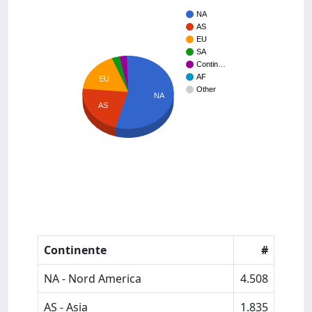
NA
AS
EU
SA
Contin…
AF
EU
Other
NA
AS
Continente
#
NA - Nord America
4.508
AS - Asia
1.835