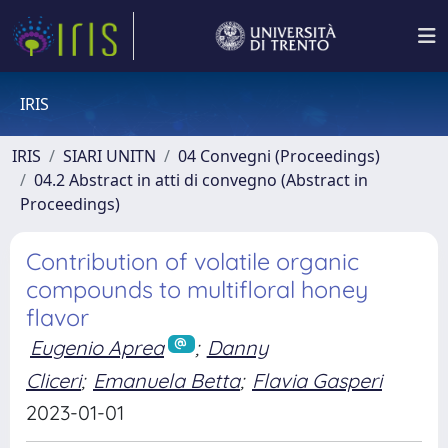
IRIS
IRIS
SIARI UNITN
04 Convegni (Proceedings)
04.2 Abstract in atti di convegno (Abstract in
Proceedings)
Contribution of volatile organic
compounds to multifloral honey
flavor
Eugenio Aprea
;
Danny
Cliceri
;
Emanuela Betta
;
Flavia Gasperi
2023-01-01