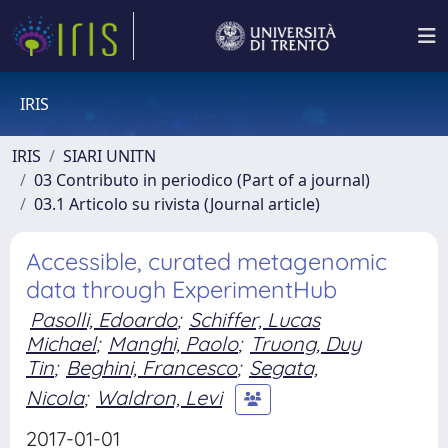
IRIS
IRIS
SIARI UNITN
03 Contributo in periodico (Part of a journal)
03.1 Articolo su rivista (Journal article)
Accessible, curated metagenomic
data through ExperimentHub
Pasolli, Edoardo
;
Schiffer, Lucas
Michael
;
Manghi, Paolo
;
Truong, Duy
Tin
;
Beghini, Francesco
;
Segata,
Nicola
;
Waldron, Levi
2017-01-01