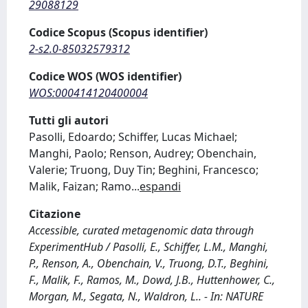
29088129
Codice Scopus (Scopus identifier)
2-s2.0-85032579312
Codice WOS (WOS identifier)
WOS:000414120400004
Tutti gli autori
Pasolli, Edoardo; Schiffer, Lucas Michael;
Manghi, Paolo; Renson, Audrey; Obenchain,
Valerie; Truong, Duy Tin; Beghini, Francesco;
Malik, Faizan; Ramo
...
espandi
Citazione
Accessible, curated metagenomic data through
ExperimentHub / Pasolli, E., Schiffer, L.M., Manghi,
P., Renson, A., Obenchain, V., Truong, D.T., Beghini,
F., Malik, F., Ramos, M., Dowd, J.B., Huttenhower, C.,
Morgan, M., Segata, N., Waldron, L.. - In: NATURE