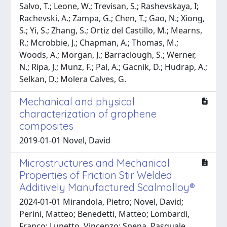
Salvo, T.; Leone, W.; Trevisan, S.; Rashevskaya, I;
Rachevski, A.; Zampa, G.; Chen, T.; Gao, N.; Xiong,
S.; Yi, S.; Zhang, S.; Ortiz del Castillo, M.; Mearns,
R.; Mcrobbie, J.; Chapman, A.; Thomas, M.;
Woods, A.; Morgan, J.; Barraclough, S.; Werner,
N.; Ripa, J.; Munz, F.; Pal, A.; Gacnik, D.; Hudrap, A.;
Selkan, D.; Molera Calves, G.
Mechanical and physical
characterization of graphene
composites
2019-01-01 Novel, David
Microstructures and Mechanical
Properties of Friction Stir Welded
Additively Manufactured Scalmalloy®
2024-01-01 Mirandola, Pietro; Novel, David;
Perini, Matteo; Benedetti, Matteo; Lombardi,
Franco; Lunetto, Vincenzo; Spena, Pasquale