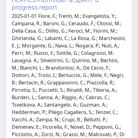
progress report
2025-01-01 Fiore, F.; Trenti, M.; Evangelista, Y.;
Campana, R.; Baroni, G.; Ceraudo, F.; Citossi, M.;
Della Casa, G.; Dilillo, G.; Feroci, M.; Fiorini, M.;
Ghirlanda, G.; Labanti, C.; La Rosa, G.; Marchesini,
E. J.; Morgante, G.; Nava, L.; Nogara, P.; Nuti, A.;
Perri, M.; Russo, F.; Sottile, G.; Colagrossi, M.
Lavagna. A.; Silvestrini, S.; Quirino, M.; Bechini,
M.; Bianchi, L.; Brandonisio, A.; De Cecio, F.;
Dottori, A.; Troisi, I.; Bertuccio, G.; Mele, F.; Negri,
B.; Bertacin, R.; Grappasonni, C.; Piazzolla, R.;
Pirrotta, S.; Puccetti, S.; Rinaldi, M.; Tiberia, A.;
Burderi, L.; Sanna, A.; Riggio, A.; Cabras, C.;
Tsvetkova, A.; Santangelo, A.; Guzman, A.;
Hedderman, P.; Pliego Cagallero, S.; Tenzer, C.;
Vacchi, A.; Zampa, N.; Crupi, R.; Bellutti, P.;
Demenev, E.; Ficorella, F.; Novel, D.; Pepponi, G.;
Picciotto, A.; Zorzi, N.; Grassi, M.; Malcovati, P.; Di