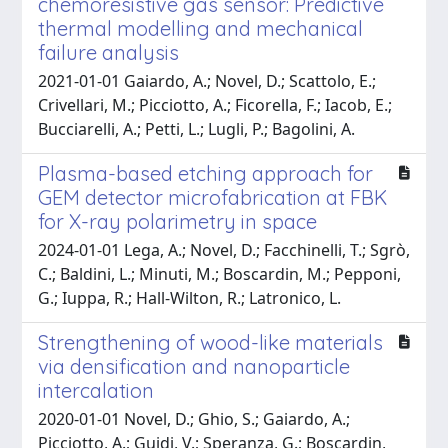
chemoresistive gas sensor: Predictive
thermal modelling and mechanical
failure analysis
2021-01-01 Gaiardo, A.; Novel, D.; Scattolo, E.;
Crivellari, M.; Picciotto, A.; Ficorella, F.; Iacob, E.;
Bucciarelli, A.; Petti, L.; Lugli, P.; Bagolini, A.
Plasma-based etching approach for
GEM detector microfabrication at FBK
for X-ray polarimetry in space
2024-01-01 Lega, A.; Novel, D.; Facchinelli, T.; Sgrò,
C.; Baldini, L.; Minuti, M.; Boscardin, M.; Pepponi,
G.; Iuppa, R.; Hall-Wilton, R.; Latronico, L.
Strengthening of wood-like materials
via densification and nanoparticle
intercalation
2020-01-01 Novel, D.; Ghio, S.; Gaiardo, A.;
Picciotto, A.; Guidi, V.; Speranza, G.; Boscardin,