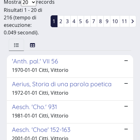
Mostra
records
Risultati 1 - 20 di
216 (tempo di
1
2
3
4
5
6
7
8
9
10
11
esecuzione:
0.049 secondi).
'Anth. pal.' VII 56
1970-01-01 Citti, Vittorio
Aerius, Storia di una parola poetica
1972-01-01 Citti, Vittorio
Aesch. 'Cho.' 931
1981-01-01 Citti, Vittorio
Aesch. 'Choe' 152-163
2001-01-01 Citti, Vittorio