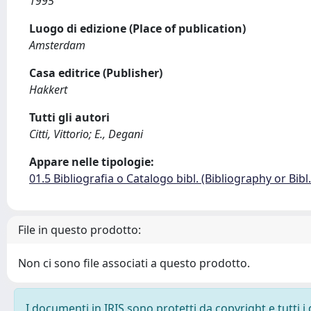
1995
Luogo di edizione (Place of publication)
Amsterdam
Casa editrice (Publisher)
Hakkert
Tutti gli autori
Citti, Vittorio; E., Degani
Appare nelle tipologie:
01.5 Bibliografia o Catalogo bibl. (Bibliography or Bibl
File in questo prodotto:
Non ci sono file associati a questo prodotto.
I documenti in IRIS sono protetti da copyright e tutti i 