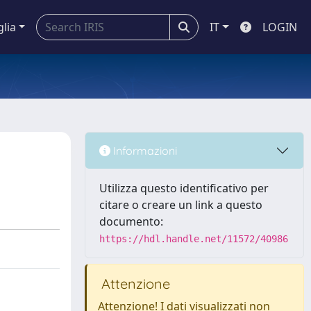
glia
IT
LOGIN
Informazioni
Utilizza questo identificativo per
citare o creare un link a questo
documento:
https://hdl.handle.net/11572/40986
Attenzione
Attenzione! I dati visualizzati non