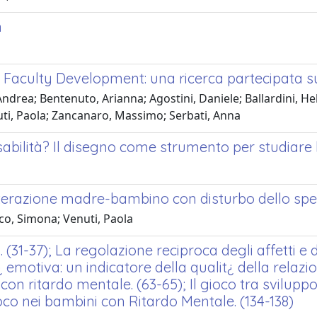
n
el Faculty Development: una ricerca partecipata s
 Andrea; Bentenuto, Arianna; Agostini, Daniele; Ballardini, H
nuti, Paola; Zancanaro, Massimo; Serbati, Anna
sabilità? Il disegno come strumento per studiare 
a
interazione madre-bambino con disturbo dello spet
lco, Simona; Venuti, Paola
 (31-37); La regolazione reciproca degli affetti e 
it¿ emotiva: un indicatore della qualit¿ della rel
ritardo mentale. (63-65); Il gioco tra sviluppo co
 gioco nei bambini con Ritardo Mentale. (134-138)