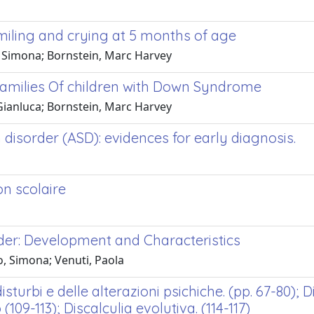
smiling and crying at 5 months of age
o, Simona; Bornstein, Marc Harvey
n families Of children with Down Syndrome
 Gianluca; Bornstein, Marc Harvey
sorder (ASD): evidences for early diagnosis.
on scolaire
a
der: Development and Characteristics
co, Simona; Venuti, Paola
 disturbi e delle alterazioni psichiche. (pp. 67-80); 
109-113); Discalculia evolutiva. (114-117)