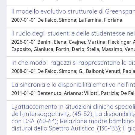
Il modello evolutivo strutturale di Greenspa
2007-01-01 De Falco, Simona; La Femina, Floriana
Il ruolo degli studenti e delle studentesse n
2026-01-01 Benini, Elena; Cvajner, Martina; Fleckinger,
Esposito, Gianluca; Fortin, Dario; Stella, Massimo; Ve
In che modo i ragazzi si rappresentano la di
2008-01-01 De Falco, Simona; G., Balboni; Venuti, Paol
La sincronia e la disponibilità emotiva nell’
2011-01-01 Bentenuto, Arianna; Villotti, Patrizia; De Fa
L¿attaccamento in situazioni cliniche speciali.
dell¿intersoggettivit¿. (45-52); La disponibil
con DSA. (60-63); Relazione madre bambino con 
disturbi dello Spettro Autistico. (130-133); Il