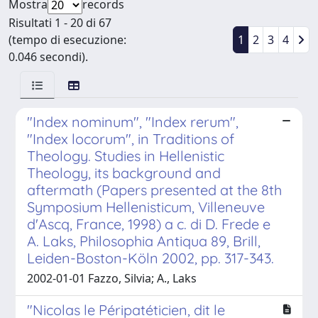
Mostra
records
Risultati 1 - 20 di 67
(tempo di esecuzione:
1
2
3
4
0.046 secondi).
"Index nominum", "Index rerum",
"Index locorum", in Traditions of
Theology. Studies in Hellenistic
Theology, its background and
aftermath (Papers presented at the 8th
Symposium Hellenisticum, Villeneuve
d'Ascq, France, 1998) a c. di D. Frede e
A. Laks, Philosophia Antiqua 89, Brill,
Leiden-Boston-Köln 2002, pp. 317-343.
2002-01-01 Fazzo, Silvia; A., Laks
"Nicolas le Péripatéticien, dit le