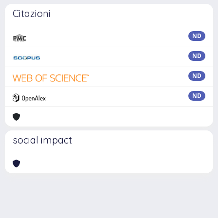
Citazioni
ND
ND
ND
ND
social impact