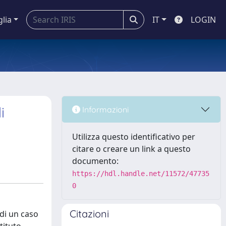
glia
IT
LOGIN
i
Informazioni
Utilizza questo identificativo per
citare o creare un link a questo
documento:
https://hdl.handle.net/11572/47735
0
Citazioni
 di un caso