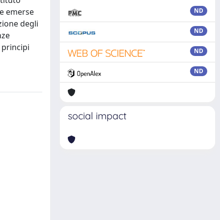
tituto
ze emerse
ND
zione degli
ND
nze
 principi
ND
ND
social impact