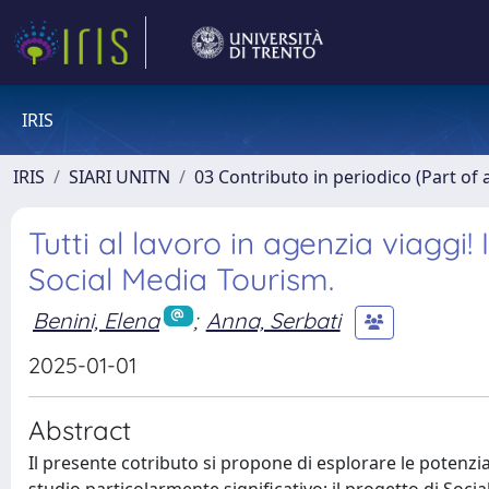
IRIS
IRIS
SIARI UNITN
03 Contributo in periodico (Part of 
Tutti al lavoro in agenzia viaggi! 
Social Media Tourism.
Benini, Elena
;
Anna, Serbati
2025-01-01
Abstract
Il presente cotributo si propone di esplorare le potenzi