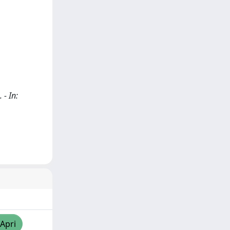
 - In:
/Apri