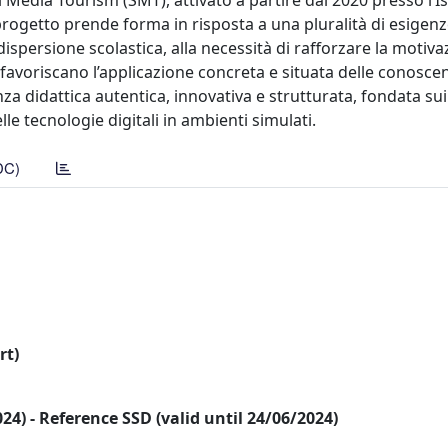
l Media Tourism (SMT), attivato a partire dal 2020 presso l’Is
progetto prende forma in risposta a una pluralità di esigen
 dispersione scolastica, alla necessità di rafforzare la motiva
he favoriscano l’applicazione concreta e situata delle conosce
a didattica autentica, innovativa e strutturata, fondata sui
elle tecnologie digitali in ambienti simulati.
DC)
rt)
2024) - Reference SSD (valid until 24/06/2024)