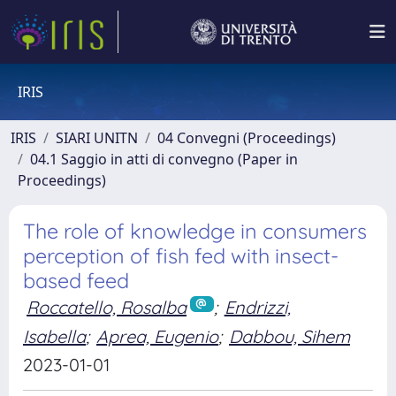
IRIS
IRIS
SIARI UNITN
04 Convegni (Proceedings)
04.1 Saggio in atti di convegno (Paper in
Proceedings)
The role of knowledge in consumers
perception of fish fed with insect-
based feed
Roccatello, Rosalba
;
Endrizzi,
Isabella
;
Aprea, Eugenio
;
Dabbou, Sihem
2023-01-01