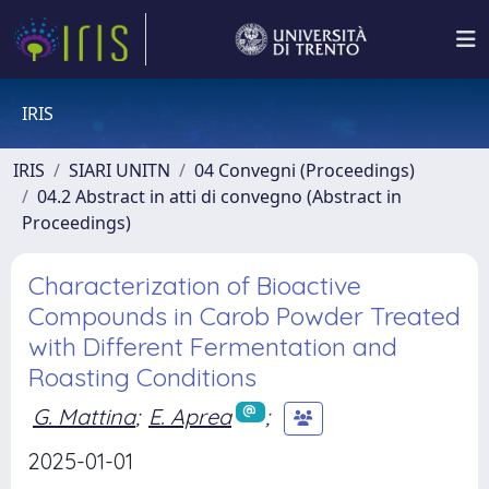
IRIS
IRIS
SIARI UNITN
04 Convegni (Proceedings)
04.2 Abstract in atti di convegno (Abstract in
Proceedings)
Characterization of Bioactive
Compounds in Carob Powder Treated
with Different Fermentation and
Roasting Conditions
G. Mattina
;
E. Aprea
;
2025-01-01