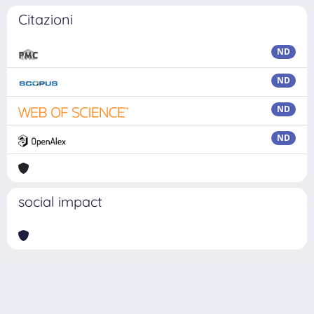
Citazioni
ND
ND
ND
ND
social impact