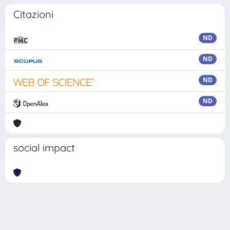
Citazioni
ND
ND
ND
ND
social impact