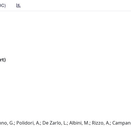
DC)
rt)
no, G.; Polidori, A.; De Zarlo, L.; Albini, M.; Rizzo, A.; Campane