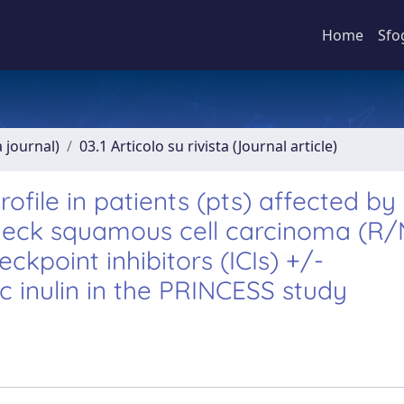
Home
Sfo
a journal)
03.1 Articolo su rivista (Journal article)
ofile in patients (pts) affected by
neck squamous cell carcinoma (R
kpoint inhibitors (ICIs) +/-
 inulin in the PRINCESS study