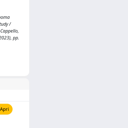
inoma
tudy /
, Cappello,
2023), pp.
Apri