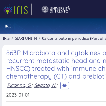
IRIS
IRIS
SIARI UNITN
03 Contributo in periodico (Part of 
863P Microbiota and cytokines pr
recurrent metastatic head and 
HNSCC) treated with immune chec
chemotherapy (CT) and prebiotic
Piccinno, G.
;
Segata, N.
;
2023-01-01