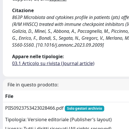
Citazione
863P Microbiota and cytokines profile in patients (pts) a
(R/M HNSCC) treated with immune checkpoint inhibitors (IC
Galizia, D., Minei, S., Abbona, A., Paccagnella, M., Piccinno, 
G., Enrico, F., Bondi, S., Segata, N., Gregorc, V., Merlano
S560-S560. [10.1016/j.annonc.2023.09.2009]
Appare nelle tipologie:
03.1 Articolo su rivista (Journal article)
File in questo prodotto:
File
PIIS0923753423028466.pdf
Solo gestori archivio
Tipologia: Versione editoriale (Publisher’s layout)
Licenza: Tutti i diritti riservati (All rights reserved)