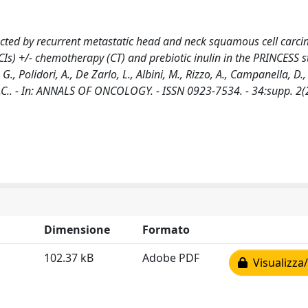
ffected by recurrent metastatic head and neck squamous cell carc
Is) +/- chemotherapy (CT) and prebiotic inulin in the PRINCESS s
G., Polidori, A., De Zarlo, L., Albini, M., Rizzo, A., Campanella, D.
, M.C.. - In: ANNALS OF ONCOLOGY. - ISSN 0923-7534. - 34:supp. 2(
Dimensione
Formato
102.37 kB
Adobe PDF
Visualizza/