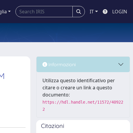
glia
IT
LOGIN
Informazioni
/M
Utilizza questo identificativo per
citare o creare un link a questo
documento:
https://hdl.handle.net/11572/40922
2
Citazioni