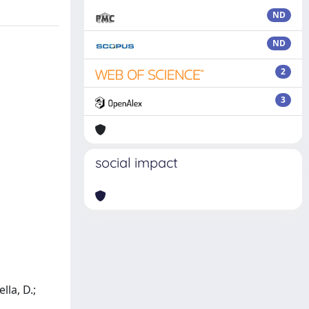
ND
ND
2
3
social impact
lla, D.;