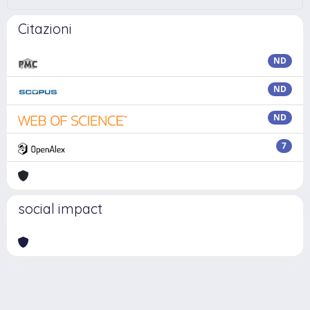
Citazioni
ND
ND
ND
7
social impact