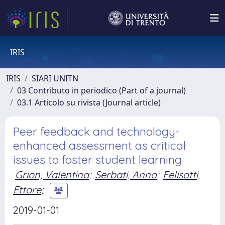
IRIS
IRIS
SIARI UNITN
03 Contributo in periodico (Part of a journal)
03.1 Articolo su rivista (Journal article)
Peer feedback and technology-
enhanced assessment as critical
issues to foster student learning
Grion, Valentina
;
Serbati, Anna
;
Felisatti,
Ettore
;
2019-01-01