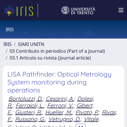
IRIS
IRIS
SIARI UNITN
03 Contributo in periodico (Part of a journal)
03.1 Articolo su rivista (Journal article)
LISA Pathfinder: Optical Metrology
System monitoring during
operations
Bortoluzzi, D.
;
Cesarini, A.
;
Dolesi,
R.
;
Ferraioli, L.
;
Ferroni, V.
;
Gibert,
F.
;
Giusteri, R.
;
Hueller, M.
;
Pivato, P.
;
Rivas,
F.
;
Russano, G.
;
Vetrugno, D.
;
Vitale,