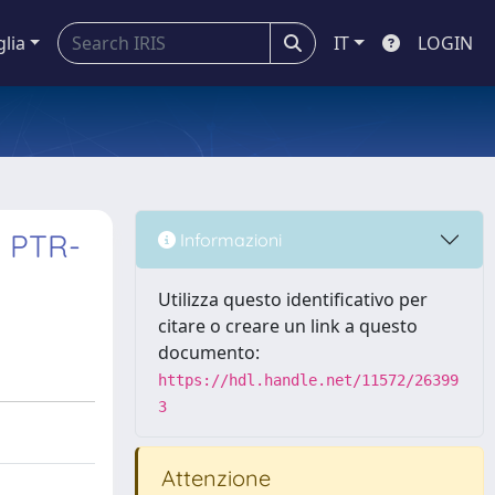
glia
IT
LOGIN
y PTR-
Informazioni
Utilizza questo identificativo per
citare o creare un link a questo
documento:
https://hdl.handle.net/11572/26399
3
Attenzione