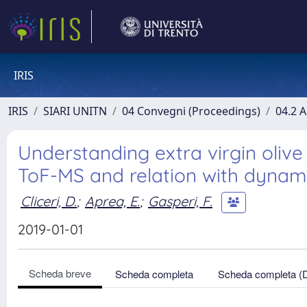
IRIS
IRIS
SIARI UNITN
04 Convegni (Proceedings)
04.2 A
Understanding extra virgin olive
ToF-MS and relation with dynam
Cliceri, D.
;
Aprea, E.
;
Gasperi, F.
2019-01-01
Scheda breve
Scheda completa
Scheda completa (