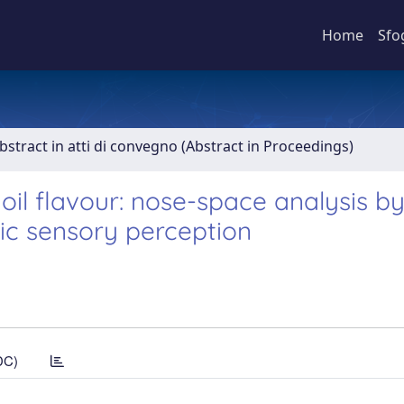
Home
Sfo
bstract in atti di convegno (Abstract in Proceedings)
 oil flavour: nose-space analysis b
ic sensory perception
DC)