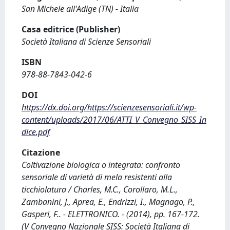
San Michele all'Adige (TN) - Italia
Casa editrice (Publisher)
Società Italiana di Scienze Sensoriali
ISBN
978-88-7843-042-6
DOI
https://dx.doi.org/https://scienzesensoriali.it/wp-
content/uploads/2017/06/ATTI_V_Convegno_SISS_In
dice.pdf
Citazione
Coltivazione biologica o integrata: confronto
sensoriale di varietà di mela resistenti alla
ticchiolatura / Charles, M.C., Corollaro, M.L.,
Zambanini, J., Aprea, E., Endrizzi, I., Magnago, P.,
Gasperi, F.. - ELETTRONICO. - (2014), pp. 167-172.
(V Convegno Nazionale SISS: Società Italiana di