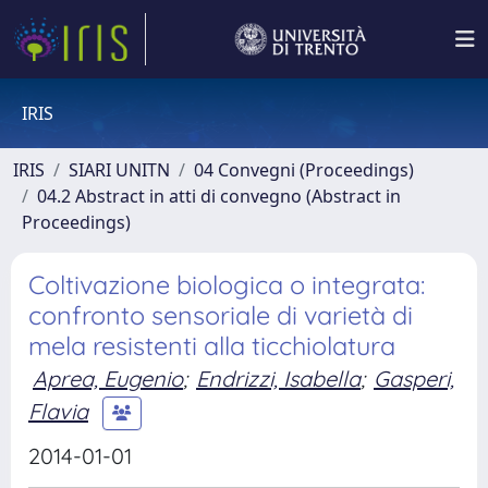
IRIS
IRIS
SIARI UNITN
04 Convegni (Proceedings)
04.2 Abstract in atti di convegno (Abstract in
Proceedings)
Coltivazione biologica o integrata:
confronto sensoriale di varietà di
mela resistenti alla ticchiolatura
Aprea, Eugenio
;
Endrizzi, Isabella
;
Gasperi,
Flavia
2014-01-01