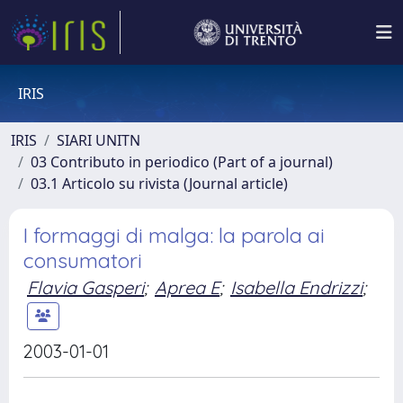
IRIS
IRIS
SIARI UNITN
03 Contributo in periodico (Part of a journal)
03.1 Articolo su rivista (Journal article)
I formaggi di malga: la parola ai
consumatori
Flavia Gasperi
;
Aprea E
;
Isabella Endrizzi
;
2003-01-01