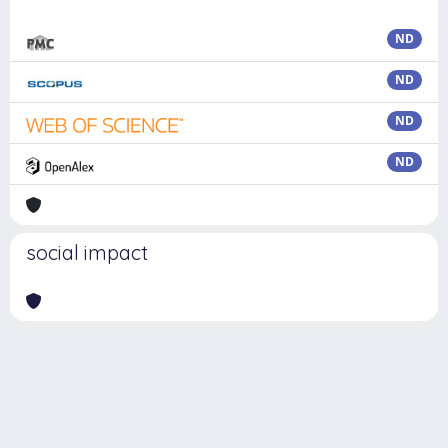
ND
ND
ND
ND
social impact
Powered by
IRIS
-
about IRIS
-
Utilizzo dei cookie
Copyright © 2026