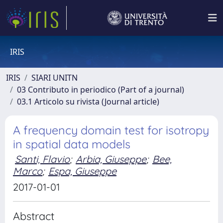
IRIS
IRIS
SIARI UNITN
03 Contributo in periodico (Part of a journal)
03.1 Articolo su rivista (Journal article)
A frequency domain test for isotropy
in spatial data models
Santi, Flavio
;
Arbia, Giuseppe
;
Bee,
Marco
;
Espa, Giuseppe
2017-01-01
Abstract