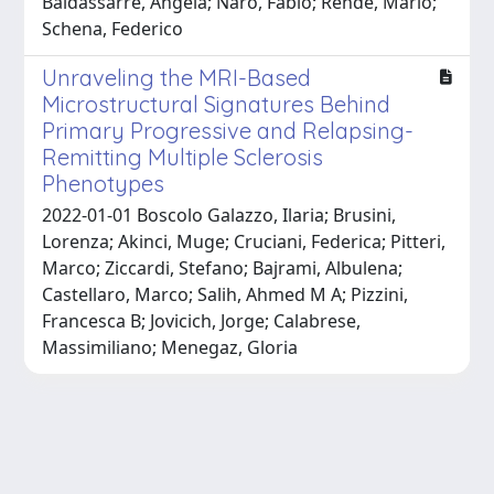
Baldassarre, Angela; Naro, Fabio; Rende, Mario;
Schena, Federico
Unraveling the MRI-Based
Microstructural Signatures Behind
Primary Progressive and Relapsing-
Remitting Multiple Sclerosis
Phenotypes
2022-01-01 Boscolo Galazzo, Ilaria; Brusini,
Lorenza; Akinci, Muge; Cruciani, Federica; Pitteri,
Marco; Ziccardi, Stefano; Bajrami, Albulena;
Castellaro, Marco; Salih, Ahmed M A; Pizzini,
Francesca B; Jovicich, Jorge; Calabrese,
Massimiliano; Menegaz, Gloria
Powered by
IRIS
-
about IRIS
-