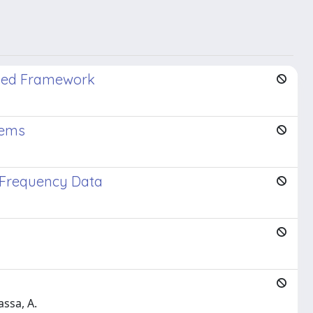
ased Framework
lems
i-Frequency Data
assa, A.