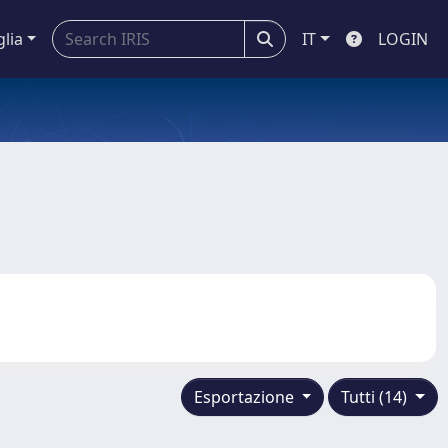
glia
IT
LOGIN
Esportazione
Tutti (14)