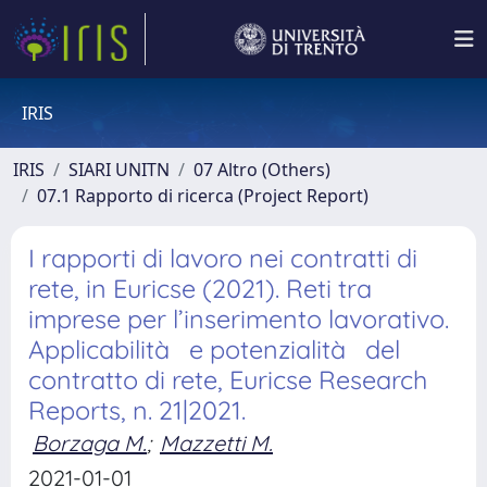
IRIS
IRIS
SIARI UNITN
07 Altro (Others)
07.1 Rapporto di ricerca (Project Report)
I rapporti di lavoro nei contratti di
rete, in Euricse (2021). Reti tra
imprese per l’inserimento lavorativo.
Applicabilità e potenzialità del
contratto di rete, Euricse Research
Reports, n. 21|2021.
Borzaga M.
;
Mazzetti M.
2021-01-01