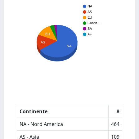
NA
AS
EU
Contin…
SA
EU
AF
AS
NA
Continente
#
NA - Nord America
464
AS - Asia
109