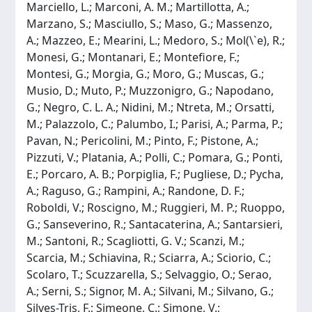
Marciello, L.; Marconi, A. M.; Martillotta, A.;
Marzano, S.; Masciullo, S.; Maso, G.; Massenzo,
A.; Mazzeo, E.; Mearini, L.; Medoro, S.; Mol(\`e), R.;
Monesi, G.; Montanari, E.; Montefiore, F.;
Montesi, G.; Morgia, G.; Moro, G.; Muscas, G.;
Musio, D.; Muto, P.; Muzzonigro, G.; Napodano,
G.; Negro, C. L. A.; Nidini, M.; Ntreta, M.; Orsatti,
M.; Palazzolo, C.; Palumbo, I.; Parisi, A.; Parma, P.;
Pavan, N.; Pericolini, M.; Pinto, F.; Pistone, A.;
Pizzuti, V.; Platania, A.; Polli, C.; Pomara, G.; Ponti,
E.; Porcaro, A. B.; Porpiglia, F.; Pugliese, D.; Pycha,
A.; Raguso, G.; Rampini, A.; Randone, D. F.;
Roboldi, V.; Roscigno, M.; Ruggieri, M. P.; Ruoppo,
G.; Sanseverino, R.; Santacaterina, A.; Santarsieri,
M.; Santoni, R.; Scagliotti, G. V.; Scanzi, M.;
Scarcia, M.; Schiavina, R.; Sciarra, A.; Sciorio, C.;
Scolaro, T.; Scuzzarella, S.; Selvaggio, O.; Serao,
A.; Serni, S.; Signor, M. A.; Silvani, M.; Silvano, G.;
Silves-Tris, F.; Simeone, C.; Simone, V.;