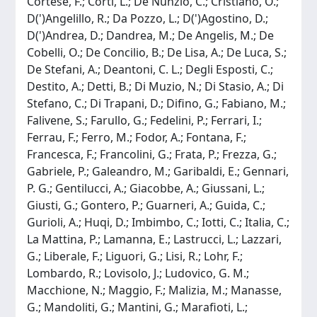
Cortese, F.; Corti, L.; De Nunzio, C.; Cristiano, O.;
D(')Angelillo, R.; Da Pozzo, L.; D(')Agostino, D.;
D(')Andrea, D.; Dandrea, M.; De Angelis, M.; De
Cobelli, O.; De Concilio, B.; De Lisa, A.; De Luca, S.;
De Stefani, A.; Deantoni, C. L.; Degli Esposti, C.;
Destito, A.; Detti, B.; Di Muzio, N.; Di Stasio, A.; Di
Stefano, C.; Di Trapani, D.; Difino, G.; Fabiano, M.;
Falivene, S.; Farullo, G.; Fedelini, P.; Ferrari, I.;
Ferrau, F.; Ferro, M.; Fodor, A.; Fontana, F.;
Francesca, F.; Francolini, G.; Frata, P.; Frezza, G.;
Gabriele, P.; Galeandro, M.; Garibaldi, E.; Gennari,
P. G.; Gentilucci, A.; Giacobbe, A.; Giussani, L.;
Giusti, G.; Gontero, P.; Guarneri, A.; Guida, C.;
Gurioli, A.; Huqi, D.; Imbimbo, C.; Iotti, C.; Italia, C.;
La Mattina, P.; Lamanna, E.; Lastrucci, L.; Lazzari,
G.; Liberale, F.; Liguori, G.; Lisi, R.; Lohr, F.;
Lombardo, R.; Lovisolo, J.; Ludovico, G. M.;
Macchione, N.; Maggio, F.; Malizia, M.; Manasse,
G.; Mandoliti, G.; Mantini, G.; Marafioti, L.;