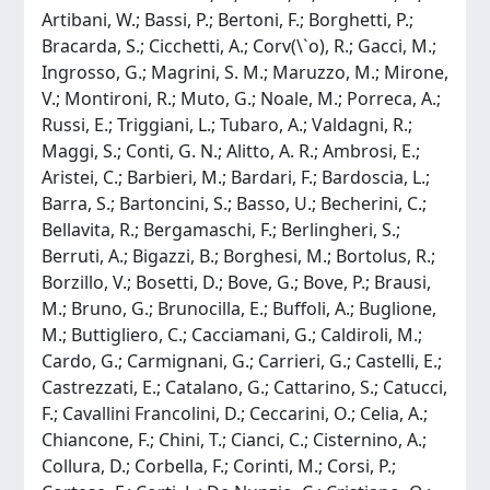
Artibani, W.; Bassi, P.; Bertoni, F.; Borghetti, P.;
Bracarda, S.; Cicchetti, A.; Corv(\`o), R.; Gacci, M.;
Ingrosso, G.; Magrini, S. M.; Maruzzo, M.; Mirone,
V.; Montironi, R.; Muto, G.; Noale, M.; Porreca, A.;
Russi, E.; Triggiani, L.; Tubaro, A.; Valdagni, R.;
Maggi, S.; Conti, G. N.; Alitto, A. R.; Ambrosi, E.;
Aristei, C.; Barbieri, M.; Bardari, F.; Bardoscia, L.;
Barra, S.; Bartoncini, S.; Basso, U.; Becherini, C.;
Bellavita, R.; Bergamaschi, F.; Berlingheri, S.;
Berruti, A.; Bigazzi, B.; Borghesi, M.; Bortolus, R.;
Borzillo, V.; Bosetti, D.; Bove, G.; Bove, P.; Brausi,
M.; Bruno, G.; Brunocilla, E.; Buffoli, A.; Buglione,
M.; Buttigliero, C.; Cacciamani, G.; Caldiroli, M.;
Cardo, G.; Carmignani, G.; Carrieri, G.; Castelli, E.;
Castrezzati, E.; Catalano, G.; Cattarino, S.; Catucci,
F.; Cavallini Francolini, D.; Ceccarini, O.; Celia, A.;
Chiancone, F.; Chini, T.; Cianci, C.; Cisternino, A.;
Collura, D.; Corbella, F.; Corinti, M.; Corsi, P.;