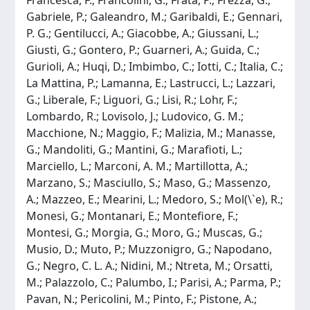
Gabriele, P.; Galeandro, M.; Garibaldi, E.; Gennari,
P. G.; Gentilucci, A.; Giacobbe, A.; Giussani, L.;
Giusti, G.; Gontero, P.; Guarneri, A.; Guida, C.;
Gurioli, A.; Huqi, D.; Imbimbo, C.; Iotti, C.; Italia, C.;
La Mattina, P.; Lamanna, E.; Lastrucci, L.; Lazzari,
G.; Liberale, F.; Liguori, G.; Lisi, R.; Lohr, F.;
Lombardo, R.; Lovisolo, J.; Ludovico, G. M.;
Macchione, N.; Maggio, F.; Malizia, M.; Manasse,
G.; Mandoliti, G.; Mantini, G.; Marafioti, L.;
Marciello, L.; Marconi, A. M.; Martillotta, A.;
Marzano, S.; Masciullo, S.; Maso, G.; Massenzo,
A.; Mazzeo, E.; Mearini, L.; Medoro, S.; Mol(\`e), R.;
Monesi, G.; Montanari, E.; Montefiore, F.;
Montesi, G.; Morgia, G.; Moro, G.; Muscas, G.;
Musio, D.; Muto, P.; Muzzonigro, G.; Napodano,
G.; Negro, C. L. A.; Nidini, M.; Ntreta, M.; Orsatti,
M.; Palazzolo, C.; Palumbo, I.; Parisi, A.; Parma, P.;
Pavan, N.; Pericolini, M.; Pinto, F.; Pistone, A.;