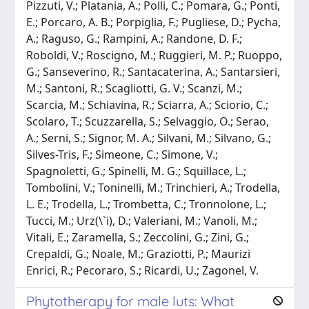
Pizzuti, V.; Platania, A.; Polli, C.; Pomara, G.; Ponti,
E.; Porcaro, A. B.; Porpiglia, F.; Pugliese, D.; Pycha,
A.; Raguso, G.; Rampini, A.; Randone, D. F.;
Roboldi, V.; Roscigno, M.; Ruggieri, M. P.; Ruoppo,
G.; Sanseverino, R.; Santacaterina, A.; Santarsieri,
M.; Santoni, R.; Scagliotti, G. V.; Scanzi, M.;
Scarcia, M.; Schiavina, R.; Sciarra, A.; Sciorio, C.;
Scolaro, T.; Scuzzarella, S.; Selvaggio, O.; Serao,
A.; Serni, S.; Signor, M. A.; Silvani, M.; Silvano, G.;
Silves-Tris, F.; Simeone, C.; Simone, V.;
Spagnoletti, G.; Spinelli, M. G.; Squillace, L.;
Tombolini, V.; Toninelli, M.; Trinchieri, A.; Trodella,
L. E.; Trodella, L.; Trombetta, C.; Tronnolone, L.;
Tucci, M.; Urz(\`i), D.; Valeriani, M.; Vanoli, M.;
Vitali, E.; Zaramella, S.; Zeccolini, G.; Zini, G.;
Crepaldi, G.; Noale, M.; Graziotti, P.; Maurizi
Enrici, R.; Pecoraro, S.; Ricardi, U.; Zagonel, V.
Phytotherapy for male luts: What