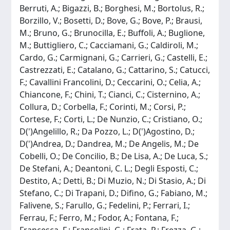
Berruti, A.; Bigazzi, B.; Borghesi, M.; Bortolus, R.;
Borzillo, V.; Bosetti, D.; Bove, G.; Bove, P.; Brausi,
M.; Bruno, G.; Brunocilla, E.; Buffoli, A.; Buglione,
M.; Buttigliero, C.; Cacciamani, G.; Caldiroli, M.;
Cardo, G.; Carmignani, G.; Carrieri, G.; Castelli, E.;
Castrezzati, E.; Catalano, G.; Cattarino, S.; Catucci,
F.; Cavallini Francolini, D.; Ceccarini, O.; Celia, A.;
Chiancone, F.; Chini, T.; Cianci, C.; Cisternino, A.;
Collura, D.; Corbella, F.; Corinti, M.; Corsi, P.;
Cortese, F.; Corti, L.; De Nunzio, C.; Cristiano, O.;
D(')Angelillo, R.; Da Pozzo, L.; D(')Agostino, D.;
D(')Andrea, D.; Dandrea, M.; De Angelis, M.; De
Cobelli, O.; De Concilio, B.; De Lisa, A.; De Luca, S.;
De Stefani, A.; Deantoni, C. L.; Degli Esposti, C.;
Destito, A.; Detti, B.; Di Muzio, N.; Di Stasio, A.; Di
Stefano, C.; Di Trapani, D.; Difino, G.; Fabiano, M.;
Falivene, S.; Farullo, G.; Fedelini, P.; Ferrari, I.;
Ferrau, F.; Ferro, M.; Fodor, A.; Fontana, F.;
Francesca, F.; Francolini, G.; Frata, P.; Frezza, G.;