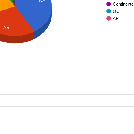
NA
Continente
OC
AF
AS