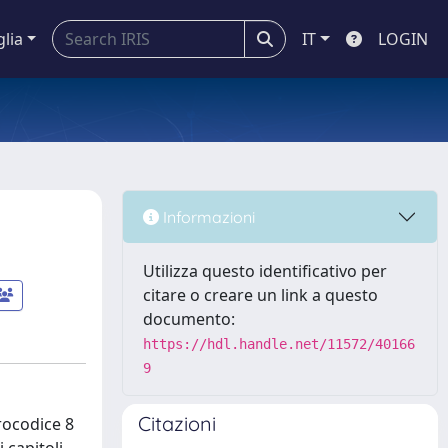
glia
IT
LOGIN
Informazioni
Utilizza questo identificativo per
citare o creare un link a questo
documento:
https://hdl.handle.net/11572/40166
9
Citazioni
rocodice 8