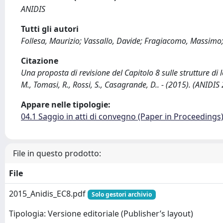
ANIDIS
Tutti gli autori
Follesa, Maurizio; Vassallo, Davide; Fragiacomo, Massimo;
Citazione
Una proposta di revisione del Capitolo 8 sulle strutture di 
M., Tomasi, R., Rossi, S., Casagrande, D.. - (2015). (ANIDI
Appare nelle tipologie:
04.1 Saggio in atti di convegno (Paper in Proceedings
File in questo prodotto:
File
2015_Anidis_EC8.pdf
Solo gestori archivio
Tipologia: Versione editoriale (Publisher’s layout)