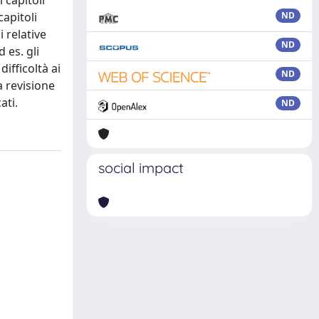
 capitoli
capitoli
ND
 relative
ND
 es. gli
difficoltà ai
ND
 revisione
ati.
ND
social impact