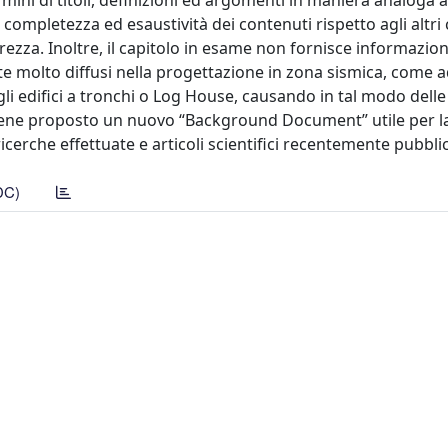
ini di titoli, definizioni ed argomenti in maniera analoga ai
di completezza ed esaustività dei contenuti rispetto agli altri 
rezza. Inoltre, il capitolo in esame non fornisce informazioni
te molto diffusi nella progettazione in zona sismica, come ad
 gli edifici a tronchi o Log House, causando in tal modo delle 
viene proposto un nuovo “Background Document” utile per la
 ricerche effettuate e articoli scientifici recentemente pubblic
DC)