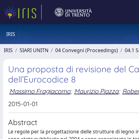
IRIS
IRIS
SIARI UNITN
04 Convegni (Proceedings)
04.1 S
Una proposta di revisione del Cap
dell’Eurocodice 8
Massimo Fragiacomo
;
Maurizio Piazza
;
Rober
2015-01-01
Abstract
Le regole per la progettazione delle strutture di legno 