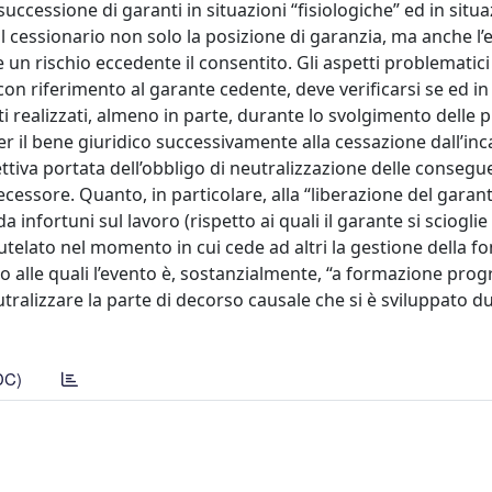
successione di garanti in situazioni “fisiologiche” ed in situa
l cessionario non solo la posizione di garanzia, ma anche l’e
are un rischio eccedente il consentito. Gli aspetti problematic
n riferimento al garante cedente, deve verificarsi se ed in
i realizzati, almeno in parte, durante lo svolgimento delle 
 il bene giuridico successivamente alla cessazione dall’inc
fettiva portata dell’obbligo di neutralizzazione delle conseg
ecessore. Quanto, in particolare, alla “liberazione del garan
 infortuni sul lavoro (rispetto ai quali il garante si scioglie
tutelato nel momento in cui cede ad altri la gestione della fo
to alle quali l’evento è, sostanzialmente, “a formazione progr
ralizzare la parte di decorso causale che si è sviluppato d
DC)