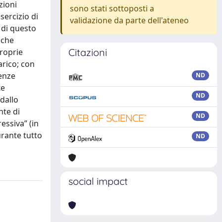
zioni
sono stati sottoposti a
sercizio di
validazione da parte dell'ateneo
i di questo
 che
Citazioni
proprie
arico; con
uenze
ND
te
ND
 dallo
nte di
ND
essiva” (in
urante tutto
ND
social impact