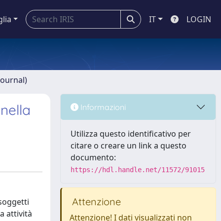
glia
IT
LOGIN
journal)
nella
Informazioni
Utilizza questo identificativo per
citare o creare un link a questo
documento:
https://hdl.handle.net/11572/91015
Attenzione
soggetti
 attività
Attenzione! I dati visualizzati non