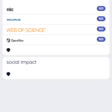
ND
ND
ND
ND
social impact
Powered by
IRIS
-
about IRIS
-
Utilizzo dei cookie
Copyright © 2026