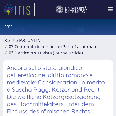
IRIS
IRIS
SIARI UNITN
03 Contributo in periodico (Part of a journal)
03.1 Articolo su rivista (Journal article)
Ancora sullo stato giuridico
dell'eretico nel diritto romano e
medievale: Considerazioni in merito
a Sascha Ragg, Ketzer und Recht:
Die weltliche Ketzergesetzgebung
des Hochmittelalters unter dem
Einfluss des römischen Rechts