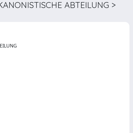
KANONISTISCHE ABTEILUNG >
ZEITSCHRIFT DER SAVIGNY-STIFTUNG FUER RECHTSGESCHICHTE. KANONISTISCHE ABTEILUNG