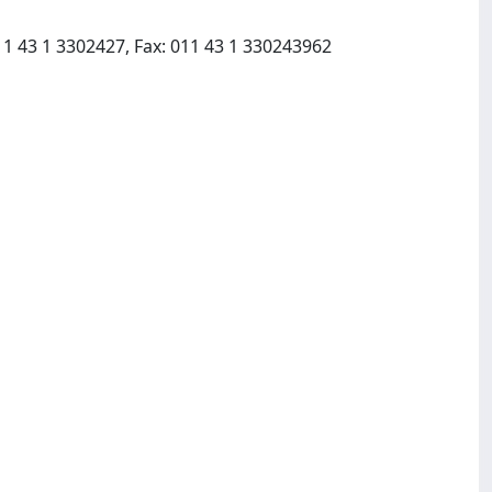
Boehlau Verlag GmbH & Company KG:Sachsenplatz 4 6 PF 87, A 1201 Vienna Austria:011 43 1 3302427, Fax: 011 43 1 330243962