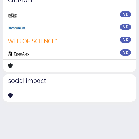
ND
ND
ND
ND
social impact
Powered by
IRIS
-
about IRIS
-
Utilizzo dei cookie
Copyright © 2026