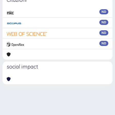
ND
ND
ND
ND
social impact
Powered by
IRIS
-
about IRIS
-
Utilizzo dei cookie
Copyright © 2026