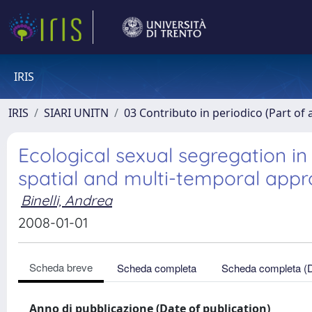
IRIS
IRIS
SIARI UNITN
03 Contributo in periodico (Part of 
Ecological sexual segregation i
spatial and multi-temporal app
Binelli, Andrea
2008-01-01
Scheda breve
Scheda completa
Scheda completa (
Anno di pubblicazione (Date of publication)