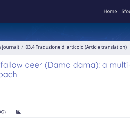
Home
Sfo
a journal)
03.4 Traduzione di articolo (Article translation)
n fallow deer (Dama dama): a multi
roach
DC)