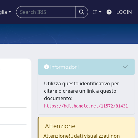
glia
IT
LOGIN
-
Informazioni
Utilizza questo identificativo per
citare o creare un link a questo
documento:
https://hdl.handle.net/11572/81431
Attenzione
Attenzione! I dati visualizzati non