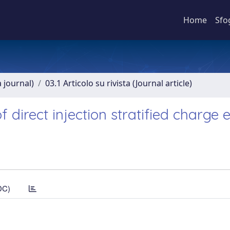
Home
Sfo
a journal)
03.1 Articolo su rivista (Journal article)
 direct injection stratified charge 
DC)