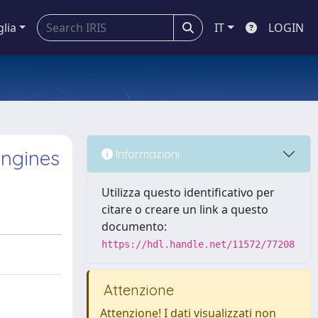
glia
IT
LOGIN
engines
Informazioni
Utilizza questo identificativo per
citare o creare un link a questo
documento:
https://hdl.handle.net/11572/77208
Attenzione
Attenzione! I dati visualizzati non