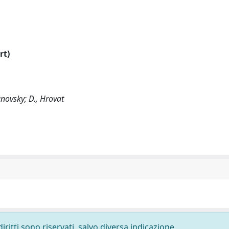
rt)
anovsky; D., Hrovat
diritti sono riservati, salvo diversa indicazione