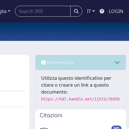
glia
IT
LOGIN
Informazioni
Utilizza questo identificativo per
citare o creare un link a questo
documento:
https://hdl.handle.net/11572/76959
Citazioni
ND