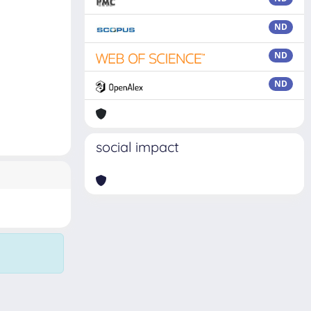
ND
ND
ND
social impact