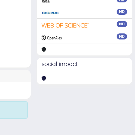
ND
ND
ND
social impact