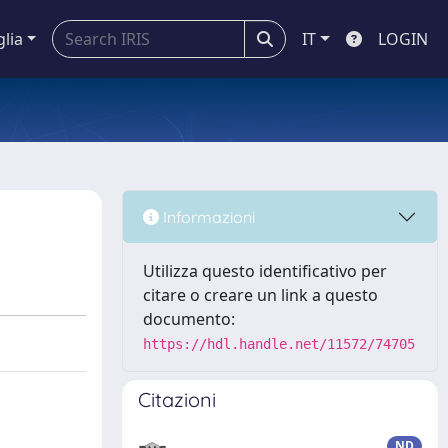
glia
IT
LOGIN
Informazioni
Utilizza questo identificativo per
citare o creare un link a questo
documento:
https://hdl.handle.net/11572/74705
Citazioni
ND