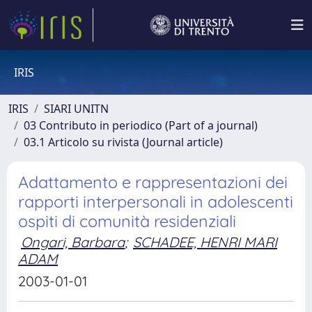
IRIS
IRIS
SIARI UNITN
03 Contributo in periodico (Part of a journal)
03.1 Articolo su rivista (Journal article)
Adattamento e rappresentazioni dei
rapporti interpersonali in adolescenti
ospiti di comunità residenziali
Ongari, Barbara
;
SCHADEE, HENRI MARI
ADAM
2003-01-01