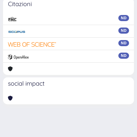
Citazioni
ND
ND
ND
ND
social impact
Powered by
IRIS
-
about IRIS
-