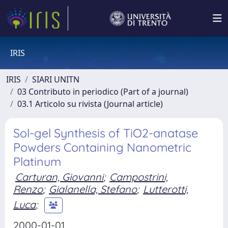
IRIS
IRIS
SIARI UNITN
03 Contributo in periodico (Part of a journal)
03.1 Articolo su rivista (Journal article)
Sol-gel Synthesis of TiO2-anatase
Powders Containing Nanometric
Platinum
Carturan, Giovanni
;
Campostrini,
Renzo
;
Gialanella, Stefano
;
Lutterotti,
Luca
;
2000-01-01